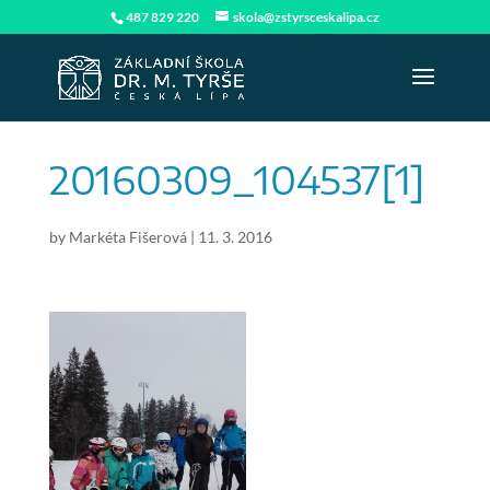
487 829 220
skola@zstyrsceskalipa.cz
20160309_104537[1]
by
Markéta Fišerová
|
11. 3. 2016