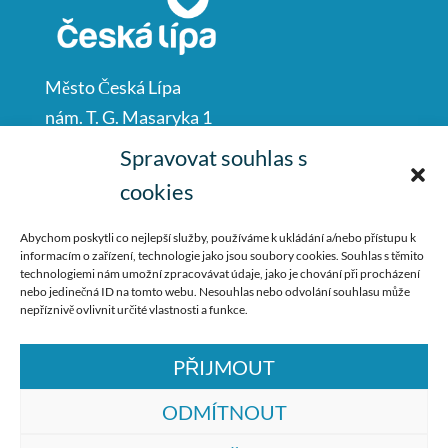
Město Česká Lípa
nám. T. G. Masaryka 1
Česká Lípa
Spravovat souhlas s
47001
cookies
IČO: 00260428
Abychom poskytli co nejlepší služby, používáme k ukládání a/nebo přístupu k
informacím o zařízení, technologie jako jsou soubory cookies. Souhlas s těmito
487 881 111
technologiemi nám umožní zpracovávat údaje, jako je chování při procházení
nebo jedinečná ID na tomto webu. Nesouhlas nebo odvolání souhlasu může
podatelna@mucl.cz
nepříznivě ovlivnit určité vlastnosti a funkce.
PŘIJMOUT
ODMÍTNOUT