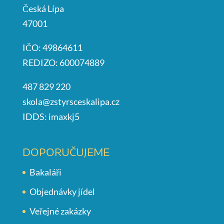
Česká Lípa
47001
IČO: 49864611
REDIZO: 600074889
487 829 220
skola@zstyrsceskalipa.cz
IDDS: imaxkj5
DOPORUČUJEME
Bakaláři
Objednávky jídel
Veřejné zakázky