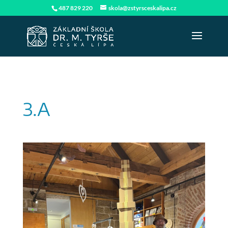
487 829 220
skola@zstyrsceskalipa.cz
3.A