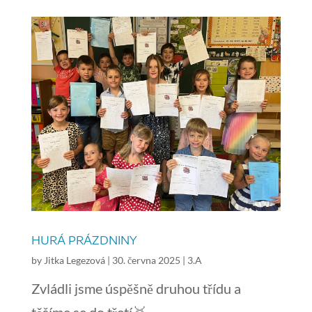
HURÁ PRÁZDNINY
by
Jitka Legezová
|
30. června 2025
|
3.A
Zvládli jsme úspěšně druhou třídu a
těšíme se do třetí🥈