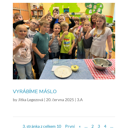
VYRÁBÍME MÁSLO
by
Jitka Legezová
|
20. června 2025
|
3.A
3. stránka z celkem 10
První
«
…
2
3
4
…