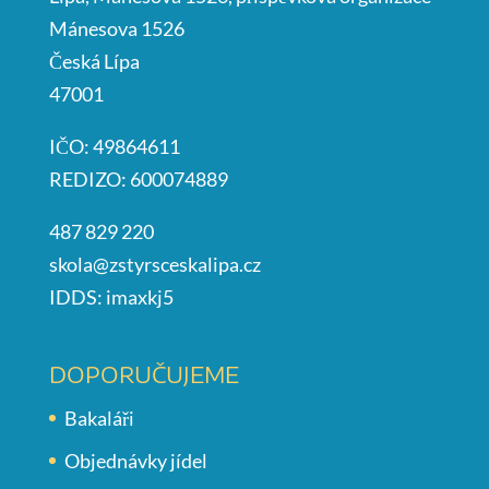
Mánesova 1526
Česká Lípa
47001
IČO: 49864611
REDIZO: 600074889
487 829 220
skola@zstyrsceskalipa.cz
IDDS: imaxkj5
DOPORUČUJEME
Bakaláři
Objednávky jídel