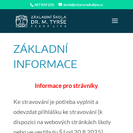
487 829 220
skola@zstyrsceskalipa.cz
ZÁKLADNÍ
INFORMACE
Informace pro strávníky
Ke stravování je potřeba vyplnit a
odevzdat přihlášku ke stravování (k
dispozici na webových stránkách školy
nebo ve vestibulu ŠJ od 20.8.2025).