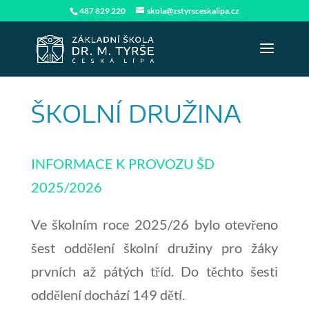
487 829 220
skola@zstyrsceskalipa.cz
ŠKOLNÍ DRUŽINA
INFORMACE K PROVOZU ŠD
2025/2026
Ve školním roce 2025/26 bylo otevřeno
šest oddělení školní družiny pro žáky
prvních až pátých tříd. Do těchto šesti
oddělení dochází 149 dětí.