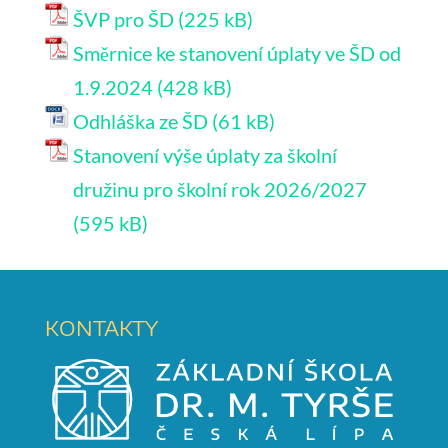
ŠVP pro ŠD
Směrnice ke stanovení úplaty ve ŠD od
1.9.2024
Odhláška ze ŠD
Stanovení výše úplaty za školní
družinu pro školní rok 2026/2027
KONTAKTY