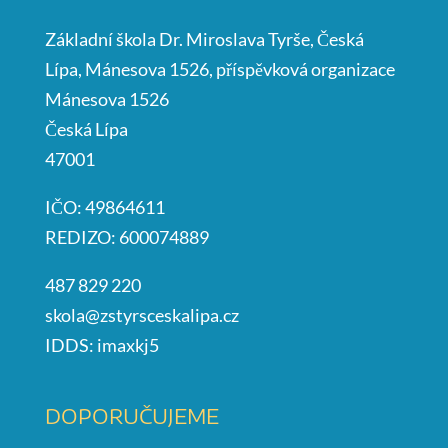
Základní škola Dr. Miroslava Tyrše, Česká
Lípa, Mánesova 1526, příspěvková organizace
Mánesova 1526
Česká Lípa
47001
IČO: 49864611
REDIZO: 600074889
487 829 220
skola@zstyrsceskalipa.cz
IDDS: imaxkj5
DOPORUČUJEME