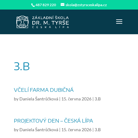
487 829 220
skola@zstyrsceskalipa.cz
3.B
VČELÍ FARMA DUBIČNÁ
by
Daniela Šantrůčková
|
15. června 2026
|
3.B
PROJEKTOVÝ DEN – ČESKÁ LÍPA
by
Daniela Šantrůčková
|
15. června 2026
|
3.B