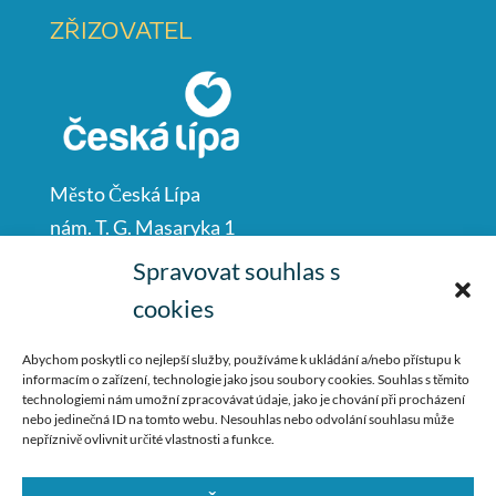
ZŘIZOVATEL
Město Česká Lípa
nám. T. G. Masaryka 1
Česká Lípa
Spravovat souhlas s
47001
cookies
IČO: 00260428
Abychom poskytli co nejlepší služby, používáme k ukládání a/nebo přístupu k
informacím o zařízení, technologie jako jsou soubory cookies. Souhlas s těmito
487 881 111
technologiemi nám umožní zpracovávat údaje, jako je chování při procházení
nebo jedinečná ID na tomto webu. Nesouhlas nebo odvolání souhlasu může
podatelna@mucl.cz
nepříznivě ovlivnit určité vlastnosti a funkce.