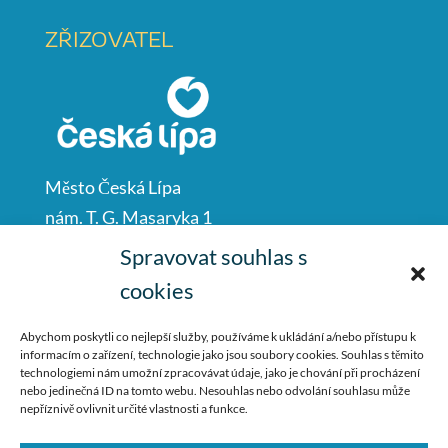
ZŘIZOVATEL
Město Česká Lípa
nám. T. G. Masaryka 1
Česká Lípa
Spravovat souhlas s
47001
cookies
IČO: 00260428
Abychom poskytli co nejlepší služby, používáme k ukládání a/nebo přístupu k
informacím o zařízení, technologie jako jsou soubory cookies. Souhlas s těmito
487 881 111
technologiemi nám umožní zpracovávat údaje, jako je chování při procházení
nebo jedinečná ID na tomto webu. Nesouhlas nebo odvolání souhlasu může
podatelna@mucl.cz
nepříznivě ovlivnit určité vlastnosti a funkce.