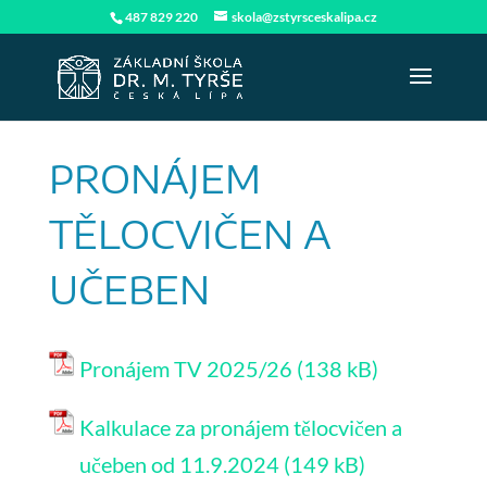
487 829 220
skola@zstyrsceskalipa.cz
PRONÁJEM
TĚLOCVIČEN A
UČEBEN
Pronájem TV 2025/26
Kalkulace za pronájem tělocvičen a
učeben od 11.9.2024