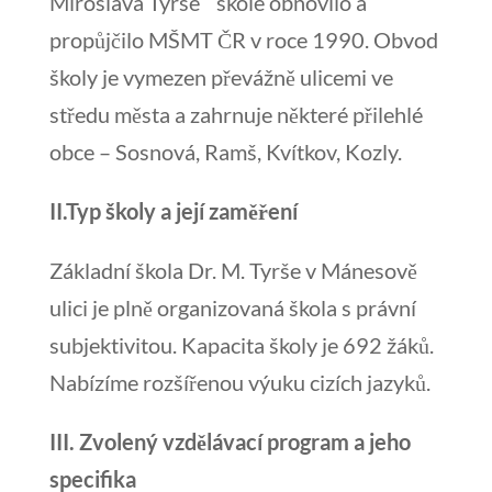
Miroslava Tyrše “ škole obnovilo a
propůjčilo MŠMT ČR v roce 1990. Obvod
školy je vymezen převážně ulicemi ve
středu města a zahrnuje některé přilehlé
obce – Sosnová, Ramš, Kvítkov, Kozly.
II.Typ školy a její zaměření
Základní škola Dr. M. Tyrše v Mánesově
ulici je plně organizovaná škola s právní
subjektivitou. Kapacita školy je 692 žáků.
Nabízíme rozšířenou výuku cizích jazyků.
III. Zvolený vzdělávací program a jeho
specifika