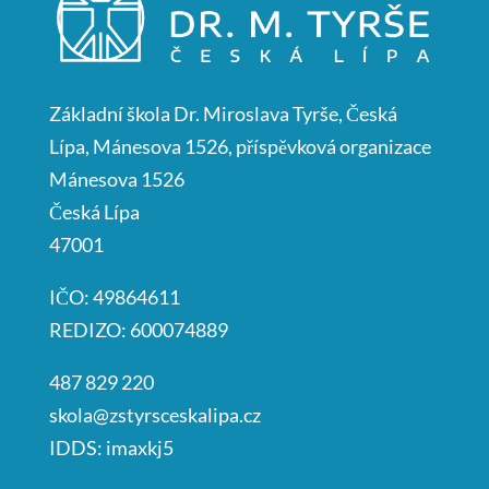
Základní škola Dr. Miroslava Tyrše, Česká
Lípa, Mánesova 1526, příspěvková organizace
Mánesova 1526
Česká Lípa
47001
IČO: 49864611
REDIZO: 600074889
487 829 220
skola@zstyrsceskalipa.cz
IDDS: imaxkj5