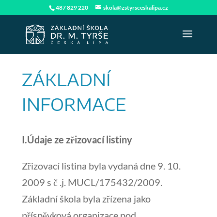
487 829 220
skola@zstyrsceskalipa.cz
ZÁKLADNÍ
INFORMACE
I.Údaje ze zřizovací listiny
Zřizovací listina byla vydaná dne 9. 10.
2009 s č .j. MUCL/175432/2009.
Základní škola byla zřízena jako
příspěvková organizace pod