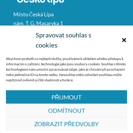
Město Česká Lípa
nám. T. G. Masaryka 1
Česká Lípa
Spravovat souhlas s
47001
cookies
IČO: 00260428
Abychom poskytli co nejlepší služby, používáme k ukládání a/nebo přístupu k
informacím o zařízení, technologie jako jsou soubory cookies. Souhlas s těmito
487 881 111
technologiemi nám umožní zpracovávat údaje, jako je chování při procházení
nebo jedinečná ID na tomto webu. Nesouhlas nebo odvolání souhlasu může
podatelna@mucl.cz
nepříznivě ovlivnit určité vlastnosti a funkce.
PŘIJMOUT
ODMÍTNOUT
ZOBRAZIT PŘEDVOLBY
© ZŠ Dr. M. Tyrše Česká Lípa, vytvořila