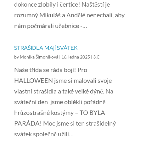
dokonce zlobily i čertice! Naštěstí je
rozumný Mikuláš a Andělé nenechali, aby
nám počmárali učebnice -…
STRAŠIDLA MAJÍ SVÁTEK
by
Monika Šimoníková
|
16. ledna 2025
|
3.C
Naše třída se ráda bojí! Pro
HALLOWEEN jsme si malovali svoje
vlastní strašidla a také velké dýně. Na
sváteční den jsme oblékli pořádně
hrůzostrašné kostýmy – TO BYLA
PARÁDA! Moc jsme si ten strašidelný
svátek společně užili…