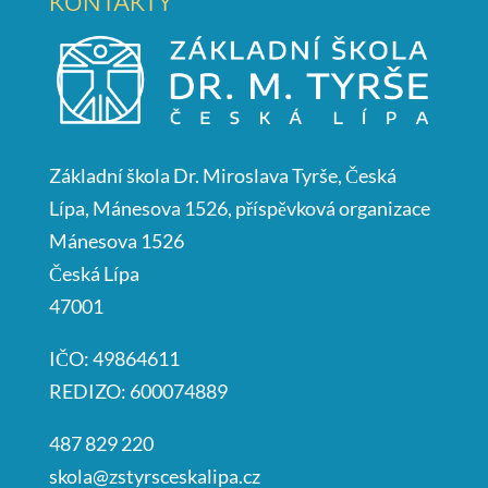
KONTAKTY
Základní škola Dr. Miroslava Tyrše, Česká
Lípa, Mánesova 1526, příspěvková organizace
Mánesova 1526
Česká Lípa
47001
IČO: 49864611
REDIZO: 600074889
487 829 220
skola@zstyrsceskalipa.cz