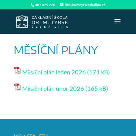
487 829 220
skola@zstyrsceskalipa.cz
MĚSÍČNÍ PLÁNY
Měsíční plán leden 2026
Měsíční plán únor 2026