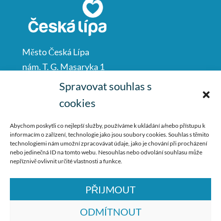
Město Česká Lípa
nám. T. G. Masaryka 1
Česká Lípa
Spravovat souhlas s
47001
cookies
IČO: 00260428
Abychom poskytli co nejlepší služby, používáme k ukládání a/nebo přístupu k
informacím o zařízení, technologie jako jsou soubory cookies. Souhlas s těmito
487 881 111
technologiemi nám umožní zpracovávat údaje, jako je chování při procházení
nebo jedinečná ID na tomto webu. Nesouhlas nebo odvolání souhlasu může
podatelna@mucl.cz
nepříznivě ovlivnit určité vlastnosti a funkce.
PŘIJMOUT
ODMÍTNOUT