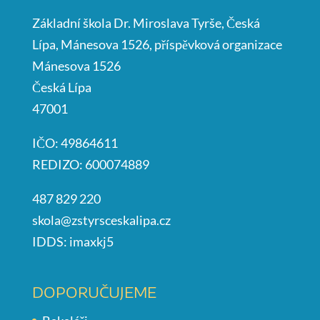
Základní škola Dr. Miroslava Tyrše, Česká
Lípa, Mánesova 1526, příspěvková organizace
Mánesova 1526
Česká Lípa
47001
IČO: 49864611
REDIZO: 600074889
487 829 220
skola@zstyrsceskalipa.cz
IDDS: imaxkj5
DOPORUČUJEME