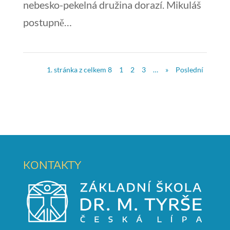
nebesko-pekelná družina dorazí. Mikuláš
postupně…
1. stránka z celkem 8
1
2
3
…
»
Poslední
KONTAKTY