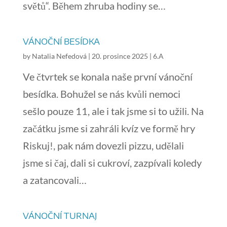
světů“. Během zhruba hodiny se…
VÁNOČNÍ BESÍDKA
by
Natalia Nefedová
|
20. prosince 2025
|
6.A
Ve čtvrtek se konala naše první vánoční
besídka. Bohužel se nás kvůli nemoci
sešlo pouze 11, ale i tak jsme si to užili. Na
začátku jsme si zahráli kvíz ve formě hry
Riskuj!, pak nám dovezli pizzu, udělali
jsme si čaj, dali si cukroví, zazpívali koledy
a zatancovali…
VÁNOČNÍ TURNAJ