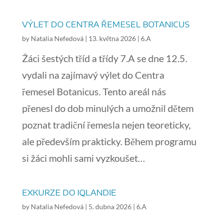
VÝLET DO CENTRA ŘEMESEL BOTANICUS
by
Natalia Nefedová
|
13. května 2026
|
6.A
Žáci šestých tříd a třídy 7.A se dne 12.5.
vydali na zajímavý výlet do Centra
řemesel Botanicus. Tento areál nás
přenesl do dob minulých a umožnil dětem
poznat tradiční řemesla nejen teoreticky,
ale především prakticky. Během programu
si žáci mohli sami vyzkoušet…
EXKURZE DO IQLANDIE
by
Natalia Nefedová
|
5. dubna 2026
|
6.A