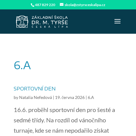
487 829 220
skola@zstyrsceskalipa.cz
6.A
SPORTOVNÍ DEN
by
Natalia Nefedová
|
19. června 2026
|
6.A
16.6. proběhl sportovní den pro šesté a
sedmé třídy. Na rozdíl od vánočního
turnaje, kde se nám nepodařilo získat