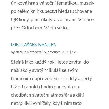
úniková hra s vánoční tématikou, musely
po celém knihkupectví hledat schované
QR kódy, plnit úkoly a zachránit Vánoce
před Grinchem. Všem se to…
MIKULÁŠSKÁ NADÍLKA
by
Natalia Nefedová
|
5. prosince 2025
|
6.A
Stejně jako každý rok i letos zavítal do
naší školy svatý Mikuláš se svým
tradičním doprovodem – anděly a čerty.
Už od ranních hodin panovala na
chodbách sváteční atmosféra a děti
netrpělivě vyhlížely, kdy k nim tato