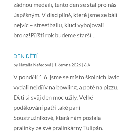
žádnou medaili, tento den se stal pro nás
úspěšným. V disciplíně, které jsme se báli
nejvíc – streetballu, kluci vybojovali
bronz!Příští rok budeme starší…
DEN DĚTÍ
by
Natalia Nefedová
|
1. června 2026
|
6.A
V pondělí 1.6. jsme se místo školních lavic
vydali nejdřív na bowling, a poté na pizzu.
Děti si svůj den moc užily. Velké
poděkování patří také paní
Soustružníkové, která nám poslala
pralinky ze své pralinkárny Tulipán.