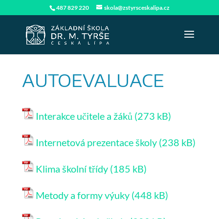
487 829 220
skola@zstyrsceskalipa.cz
AUTOEVALUACE
Interakce učitele a žáků
Internetová prezentace školy
Klima školní třídy
Metody a formy výuky