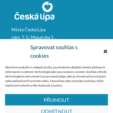
Město Česká Lípa
nám. T. G. Masaryka 1
Česká Lípa
Spravovat souhlas s
47001
cookies
IČO: 00260428
Abychom poskytli co nejlepší služby, používáme k ukládání a/nebo přístupu k
informacím o zařízení, technologie jako jsou soubory cookies. Souhlas s těmito
487 881 111
technologiemi nám umožní zpracovávat údaje, jako je chování při procházení
nebo jedinečná ID na tomto webu. Nesouhlas nebo odvolání souhlasu může
podatelna@mucl.cz
nepříznivě ovlivnit určité vlastnosti a funkce.
PŘIJMOUT
ODMÍTNOUT