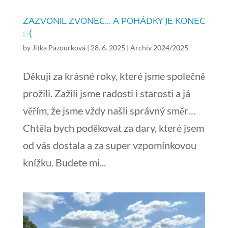
ZAZVONIL ZVONEC… A POHÁDKY JE KONEC
:-(
by
Jitka Pazourková
|
28. 6. 2025
|
Archiv 2024/2025
Děkuji za krásné roky, které jsme společně
prožili. Zažili jsme radosti i starosti a já
věřím, že jsme vždy našli správný směr…
Chtěla bych poděkovat za dary, které jsem
od vás dostala a za super vzpomínkovou
knížku. Budete mi...