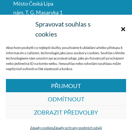
Město Česká Lípa
nám. T. G. Masaryka 1
Česká Lípa
Spravovat souhlas s
47001
cookies
IČO: 00260428
Abychom poskytli co nejlepší služby, používáme k ukládání a/nebo přístupu k
informacím o zařízení, technologie jako jsou soubory cookies. Souhlas s těmito
487 881 111
technologiemi nám umožní zpracovávat údaje, jako je chování při procházení
nebo jedinečná ID na tomto webu. Nesouhlas nebo odvolání souhlasu může
podatelna@mucl.cz
nepříznivě ovlivnit určité vlastnosti a funkce.
PŘIJMOUT
ODMÍTNOUT
ZOBRAZIT PŘEDVOLBY
© ZŠ Dr. M. Tyrše Česká Lípa, vytvořila
společnost
TrollComputers s.r.o.
Zásady cookies
Zásady ochrany osobních údajů