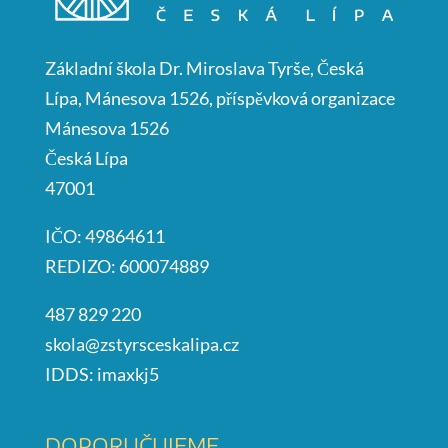
Základní škola Dr. Miroslava Tyrše, Česká
Lípa, Mánesova 1526, příspěvková organizace
Mánesova 1526
Česká Lípa
47001
IČO: 49864611
REDIZO: 600074889
487 829 220
skola@zstyrsceskalipa.cz
IDDS: imaxkj5
DOPORUČUJEME