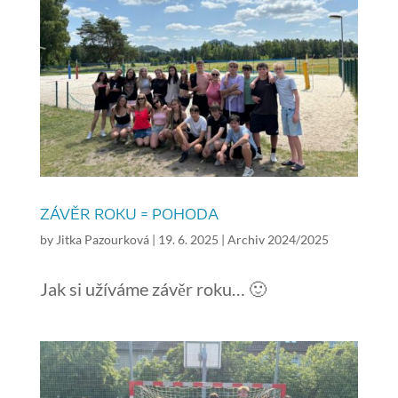
ZÁVĚR ROKU = POHODA
by
Jitka Pazourková
|
19. 6. 2025
|
Archiv 2024/2025
Jak si užíváme závěr roku… 🙂