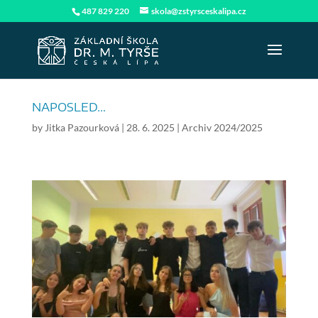
487 829 220
skola@zstyrsceskalipa.cz
NAPOSLED…
by
Jitka Pazourková
|
28. 6. 2025
|
Archiv 2024/2025