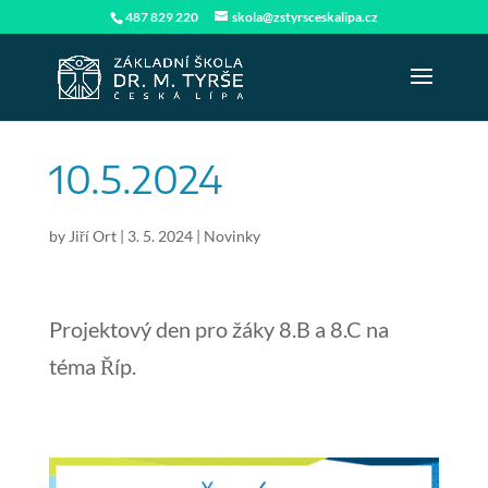
487 829 220
skola@zstyrsceskalipa.cz
10.5.2024
by
Jiří Ort
|
3. 5. 2024
|
Novinky
Projektový den pro žáky 8.B a 8.C na
téma Říp.