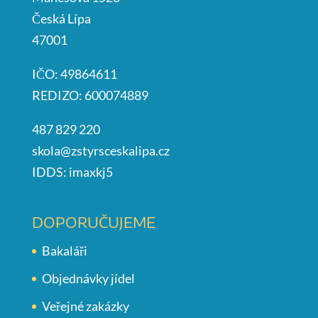
Česká Lípa
47001
IČO: 49864611
REDIZO: 600074889
487 829 220
skola@zstyrsceskalipa.cz
IDDS: imaxkj5
DOPORUČUJEME
Bakaláři
Objednávky jídel
Veřejné zakázky