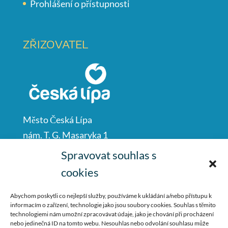
Prohlášení o přístupnosti
ZŘIZOVATEL
Město Česká Lípa
nám. T. G. Masaryka 1
Česká Lípa
Spravovat souhlas s
47001
cookies
IČO: 00260428
Abychom poskytli co nejlepší služby, používáme k ukládání a/nebo přístupu k
informacím o zařízení, technologie jako jsou soubory cookies. Souhlas s těmito
487 881 111
technologiemi nám umožní zpracovávat údaje, jako je chování při procházení
nebo jedinečná ID na tomto webu. Nesouhlas nebo odvolání souhlasu může