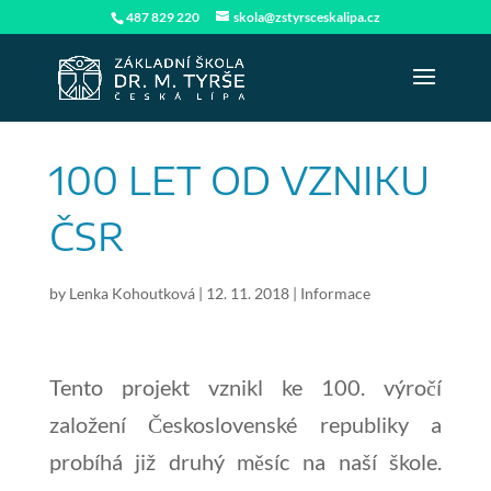
487 829 220
skola@zstyrsceskalipa.cz
100 LET OD VZNIKU
ČSR
by
Lenka Kohoutková
|
12. 11. 2018
|
Informace
Tento projekt vznikl ke 100. výročí
založení Československé republiky a
probíhá již druhý měsíc na naší škole.