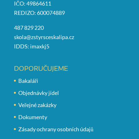
IČO: 49864611
REDIZO: 600074889
487 829 220
skola@zstyrsceskalipa.cz
IDDS: imaxkj5
DOPORUČUJEME
Bakaláři
Objednávky jídel
Veřejné zakázky
Dokumenty
Zásady ochrany osobních údajů