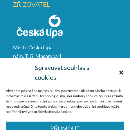
ZŘIZOVATEL
Město Česká Lípa
nám. T. G. Masaryka 1
Česká Lípa
Spravovat souhlas s
47001
cookies
IČO: 00260428
Abychom poskytli co nejlepší služby, používáme k ukládání a/nebo přístupu k
informacím o zařízení, technologie jako jsou soubory cookies. Souhlas s těmito
487 881 111
technologiemi nám umožní zpracovávat údaje, jako je chování při procházení
nebo jedinečná ID na tomto webu. Nesouhlas nebo odvolání souhlasu může
podatelna@mucl.cz
nepříznivě ovlivnit určité vlastnosti a funkce.
PŘIJMOUT