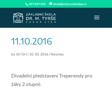
487 829 220
skola@zstyrsceskalipa.cz
11.10.2016
by
Jiří Ort
|
10. 10. 2016
|
Novinky
Divadelní představení Treperendy pro
žáky 2.stupně.