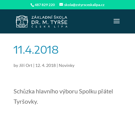
487 829 220
skola@zstyrsceskalipa.cz
11.4.2018
by
Jiří Ort
|
12. 4. 2018
|
Novinky
Schůzka hlavního výboru Spolku přátel
Tyršovky.