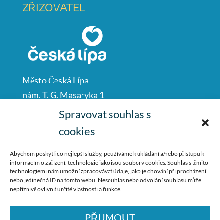
ZŘIZOVATEL
Město Česká Lípa
nám. T. G. Masaryka 1
Česká Lípa
Spravovat souhlas s
47001
cookies
IČO: 00260428
Abychom poskytli co nejlepší služby, používáme k ukládání a/nebo přístupu k
informacím o zařízení, technologie jako jsou soubory cookies. Souhlas s těmito
487 881 111
technologiemi nám umožní zpracovávat údaje, jako je chování při procházení
nebo jedinečná ID na tomto webu. Nesouhlas nebo odvolání souhlasu může
podatelna@mucl.cz
nepříznivě ovlivnit určité vlastnosti a funkce.
PŘIJMOUT