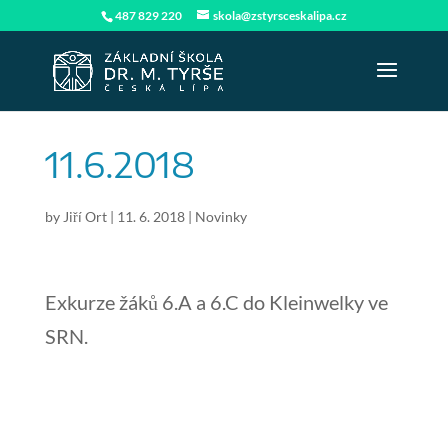
487 829 220
skola@zstyrsceskalipa.cz
11.6.2018
by
Jiří Ort
|
11. 6. 2018
|
Novinky
Exkurze žáků 6.A a 6.C do Kleinwelky ve
SRN.