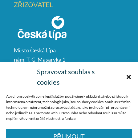
ZŘIZOVATEL
Město Česká Lípa
nám. T. G. Masaryka 1
Česká Lípa
Spravovat souhlas s
47001
cookies
IČO: 00260428
Abychom poskytli co nejlepší služby, používáme k ukládání a/nebo přístupu k
informacím o zařízení, technologie jako jsou soubory cookies. Souhlas s těmito
487 881 111
technologiemi nám umožní zpracovávat údaje, jako je chování při procházení
nebo jedinečná ID na tomto webu. Nesouhlas nebo odvolání souhlasu může
podatelna@mucl.cz
nepříznivě ovlivnit určité vlastnosti a funkce.
PŘIJMOUT