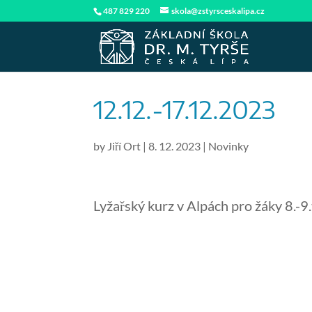
487 829 220
skola@zstyrsceskalipa.cz
12.12.-17.12.2023
by
Jiří Ort
|
8. 12. 2023
|
Novinky
Lyžařský kurz v Alpách pro žáky 8.-9.