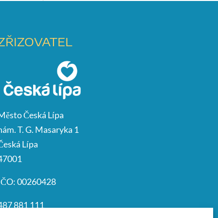
ZŘIZOVATEL
Město Česká Lípa
nám. T. G. Masaryka 1
Česká Lípa
47001
IČO: 00260428
487 881 111