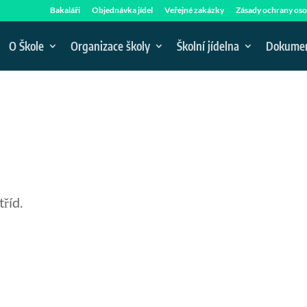
Bakaláři
Objednávka jídel
Veřejné zakázky
Zásady ochrany oso
O Škole
Organizace školy
Školní jídelna
Dokume
tříd.