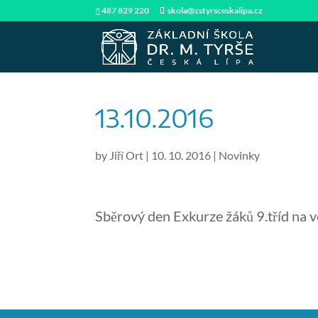
487 829 220
skola@zstyrsceskalipa.cz
13.10.2016
by
Jiří Ort
|
10. 10. 2016
|
Novinky
Sběrový den Exkurze žáků 9.tříd na v