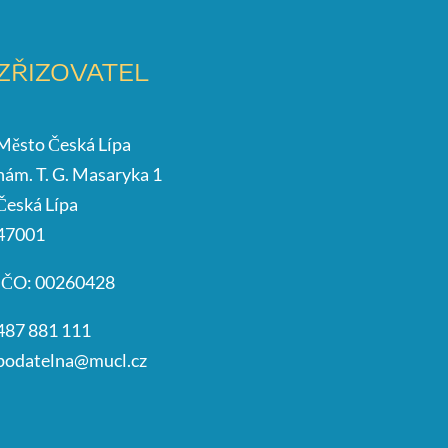
ZŘIZOVATEL
Město Česká Lípa
nám. T. G. Masaryka 1
Česká Lípa
47001
IČO: 00260428
487 881 111
podatelna@mucl.cz