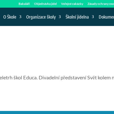
Bakaláři
Objednávka jídel
Veřejné zakázky
Zásady ochrany oso
O Škole
Organizace školy
Školní jídelna
Dokume
eletrh škol Educa. Divadelní představení Svět kolem n