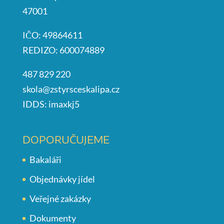
47001
IČO: 49864611
REDIZO: 600074889
487 829 220
skola@zstyrsceskalipa.cz
IDDS: imaxkj5
DOPORUČUJEME
Bakaláři
Objednávky jídel
Veřejné zakázky
Dokumenty