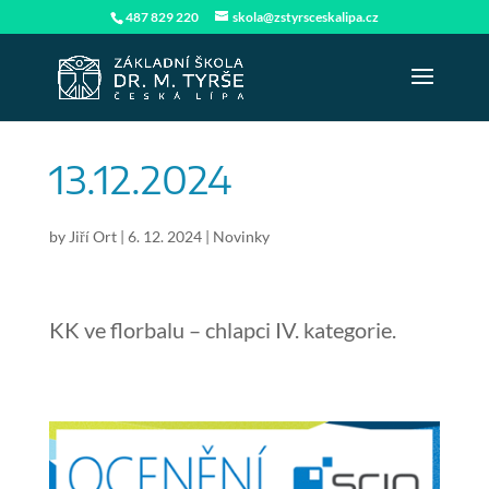
487 829 220
skola@zstyrsceskalipa.cz
13.12.2024
by
Jiří Ort
|
6. 12. 2024
|
Novinky
KK ve florbalu – chlapci IV. kategorie.