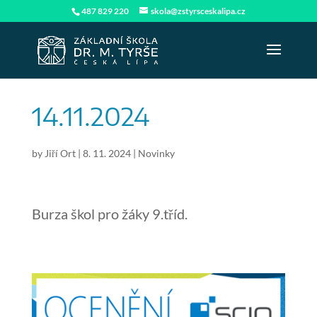
487 829 220
skola@zstyrsceskalipa.cz
14.11.2024
by
Jiří Ort
|
8. 11. 2024
|
Novinky
Burza škol pro žáky 9.tříd.