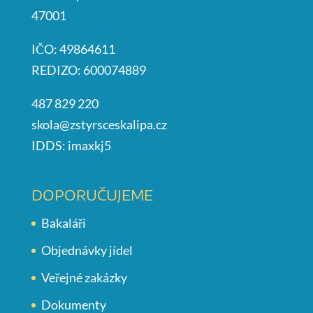
47001
IČO: 49864611
REDIZO: 600074889
487 829 220
skola@zstyrsceskalipa.cz
IDDS: imaxkj5
DOPORUČUJEME
Bakaláři
Objednávky jídel
Veřejné zakázky
Dokumenty