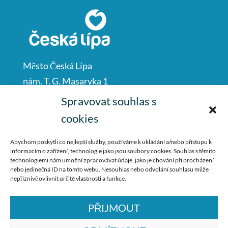
Město Česká Lípa
nám. T. G. Masaryka 1
Česká Lípa
Spravovat souhlas s
47001
cookies
IČO: 00260428
Abychom poskytli co nejlepší služby, používáme k ukládání a/nebo přístupu k
informacím o zařízení, technologie jako jsou soubory cookies. Souhlas s těmito
487 881 111
technologiemi nám umožní zpracovávat údaje, jako je chování při procházení
nebo jedinečná ID na tomto webu. Nesouhlas nebo odvolání souhlasu může
podatelna@mucl.cz
nepříznivě ovlivnit určité vlastnosti a funkce.
PŘIJMOUT