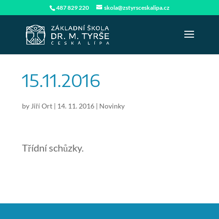
487 829 220
skola@zstyrsceskalipa.cz
15.11.2016
by
Jiří Ort
|
14. 11. 2016
|
Novinky
Třídní schůzky.