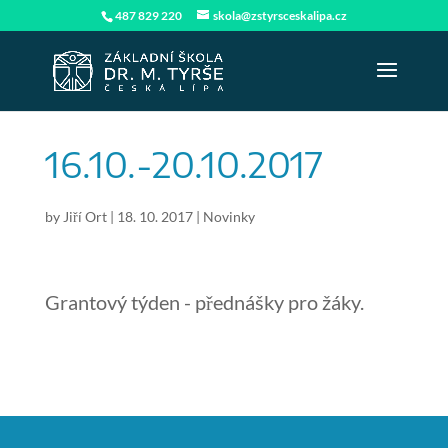
487 829 220
skola@zstyrsceskalipa.cz
16.10.-20.10.2017
by
Jiří Ort
|
18. 10. 2017
|
Novinky
Grantový týden - přednášky pro žáky.