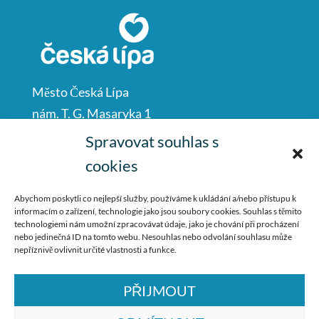
Město Česká Lípa
nám. T. G. Masaryka 1
Česká Lípa
Spravovat souhlas s
47001
cookies
IČO: 00260428
Abychom poskytli co nejlepší služby, používáme k ukládání a/nebo přístupu k
informacím o zařízení, technologie jako jsou soubory cookies. Souhlas s těmito
487 881 111
technologiemi nám umožní zpracovávat údaje, jako je chování při procházení
nebo jedinečná ID na tomto webu. Nesouhlas nebo odvolání souhlasu může
podatelna@mucl.cz
nepříznivě ovlivnit určité vlastnosti a funkce.
PŘIJMOUT