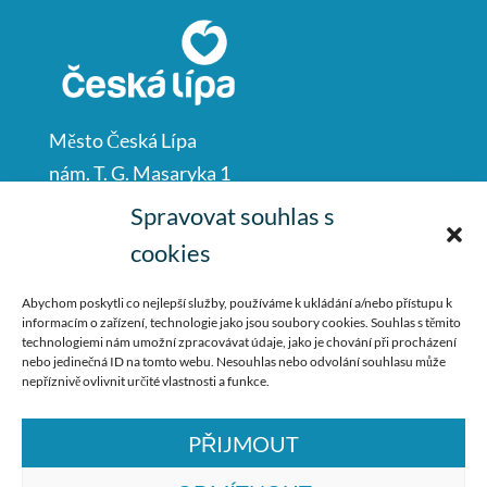
Město Česká Lípa
nám. T. G. Masaryka 1
Česká Lípa
Spravovat souhlas s
47001
cookies
IČO: 00260428
Abychom poskytli co nejlepší služby, používáme k ukládání a/nebo přístupu k
informacím o zařízení, technologie jako jsou soubory cookies. Souhlas s těmito
487 881 111
technologiemi nám umožní zpracovávat údaje, jako je chování při procházení
nebo jedinečná ID na tomto webu. Nesouhlas nebo odvolání souhlasu může
podatelna@mucl.cz
nepříznivě ovlivnit určité vlastnosti a funkce.
PŘIJMOUT