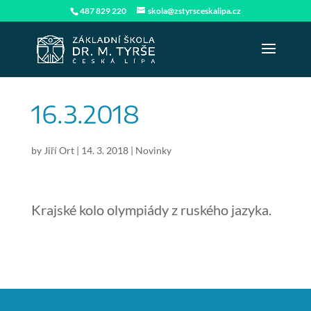
487 829 220
skola@zstyrsceskalipa.cz
16.3.2018
by
Jiří Ort
|
14. 3. 2018
|
Novinky
Krajské kolo olympiády z ruského jazyka.