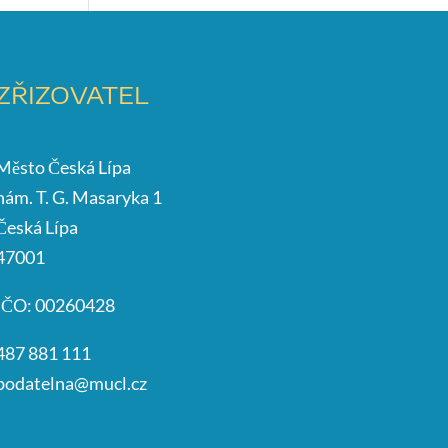
ZŘIZOVATEL
Město Česká Lípa
nám. T. G. Masaryka 1
Česká Lípa
47001
IČO: 00260428
487 881 111
podatelna@mucl.cz