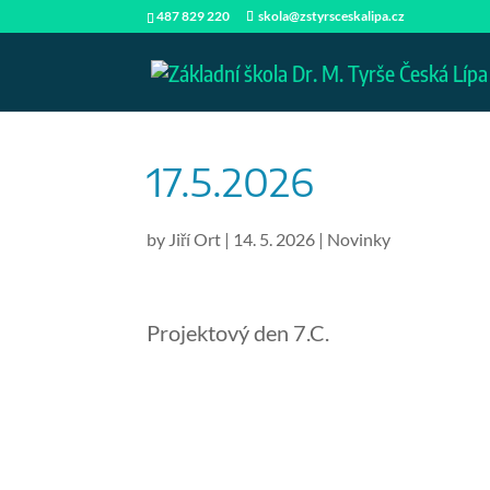
487 829 220
skola@zstyrsceskalipa.cz
17.5.2026
by
Jiří Ort
|
14. 5. 2026
|
Novinky
Projektový den 7.C.