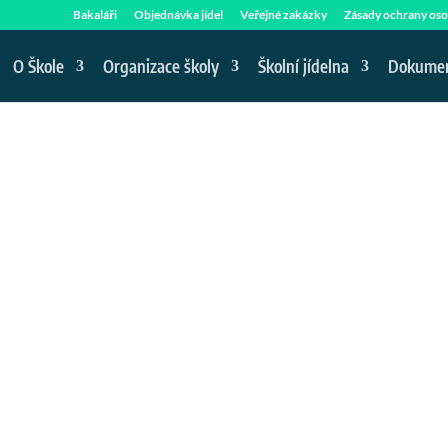
Bakaláři
Objednávka jídel
Veřejné zakázky
Zásady ochrany oso
O Škole
Organizace školy
Školní jídelna
Dokume