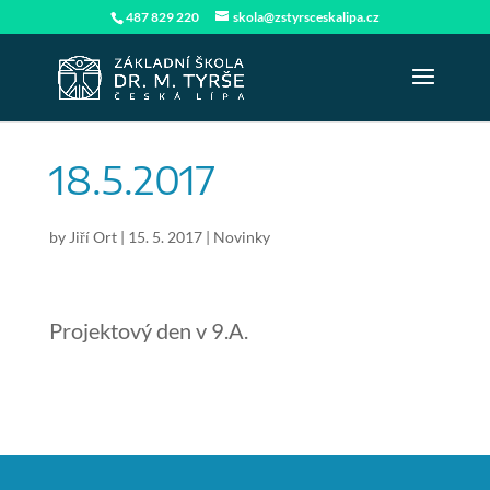
487 829 220
skola@zstyrsceskalipa.cz
18.5.2017
by
Jiří Ort
|
15. 5. 2017
|
Novinky
Projektový den v 9.A.