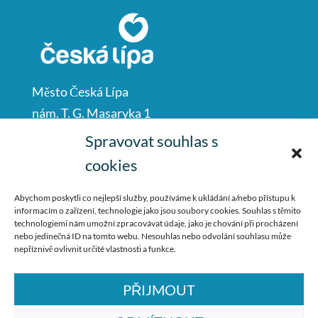
Město Česká Lípa
nám. T. G. Masaryka 1
Česká Lípa
Spravovat souhlas s
47001
cookies
IČO: 00260428
Abychom poskytli co nejlepší služby, používáme k ukládání a/nebo přístupu k
informacím o zařízení, technologie jako jsou soubory cookies. Souhlas s těmito
487 881 111
technologiemi nám umožní zpracovávat údaje, jako je chování při procházení
nebo jedinečná ID na tomto webu. Nesouhlas nebo odvolání souhlasu může
podatelna@mucl.cz
nepříznivě ovlivnit určité vlastnosti a funkce.
PŘIJMOUT