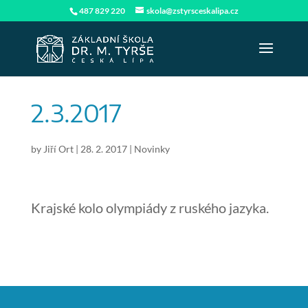
487 829 220
skola@zstyrsceskalipa.cz
2.3.2017
by
Jiří Ort
|
28. 2. 2017
|
Novinky
Krajské kolo olympiády z ruského jazyka.