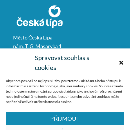
Město Česká Lípa
nám. T. G. Masaryka 1
Česká Lípa
Spravovat souhlas s
47001
cookies
IČO: 00260428
Abychom poskytli co nejlepší služby, používáme k ukládání a/nebo přístupu k
informacím o zařízení, technologie jako jsou soubory cookies. Souhlas s těmito
487 881 111
technologiemi nám umožní zpracovávat údaje, jako je chování při procházení
nebo jedinečná ID na tomto webu. Nesouhlas nebo odvolání souhlasu může
podatelna@mucl.cz
nepříznivě ovlivnit určité vlastnosti a funkce.
PŘIJMOUT