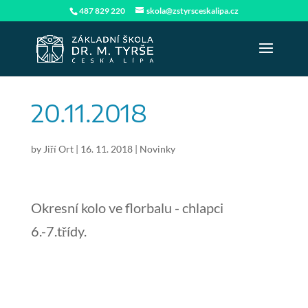
487 829 220
skola@zstyrsceskalipa.cz
20.11.2018
by
Jiří Ort
|
16. 11. 2018
|
Novinky
Okresní kolo ve florbalu - chlapci
6.-7.třídy.