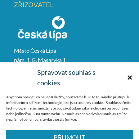
ZŘIZOVATEL
Město Česká Lípa
nám. T. G. Masaryka 1
Česká Lípa
Spravovat souhlas s
47001
cookies
IČO: 00260428
Abychom poskytli co nejlepší služby, používáme k ukládání a/nebo přístupu k
informacím o zařízení, technologie jako jsou soubory cookies. Souhlas s těmito
487 881 111
technologiemi nám umožní zpracovávat údaje, jako je chování při procházení
nebo jedinečná ID na tomto webu. Nesouhlas nebo odvolání souhlasu může
podatelna@mucl.cz
nepříznivě ovlivnit určité vlastnosti a funkce.
PŘIJMOUT