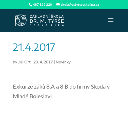
487 829 220
skola@zstyrsceskalipa.cz
21.4.2017
by
Jiří Ort
|
20. 4. 2017
|
Novinky
Exkurze žáků 8.A a 8.B do firmy Škoda v
Mladé Boleslavi.