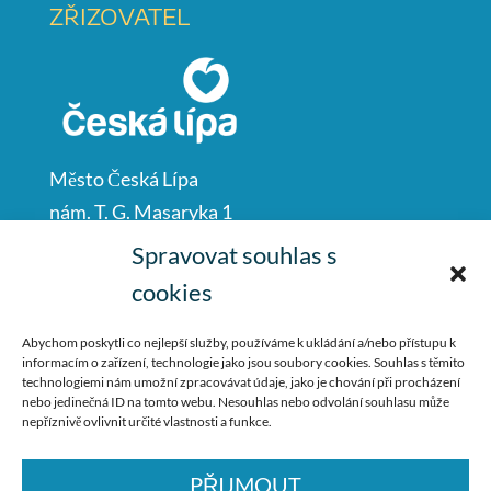
ZŘIZOVATEL
Město Česká Lípa
nám. T. G. Masaryka 1
Česká Lípa
Spravovat souhlas s
47001
cookies
IČO: 00260428
Abychom poskytli co nejlepší služby, používáme k ukládání a/nebo přístupu k
informacím o zařízení, technologie jako jsou soubory cookies. Souhlas s těmito
487 881 111
technologiemi nám umožní zpracovávat údaje, jako je chování při procházení
nebo jedinečná ID na tomto webu. Nesouhlas nebo odvolání souhlasu může
podatelna@mucl.cz
nepříznivě ovlivnit určité vlastnosti a funkce.
PŘIJMOUT