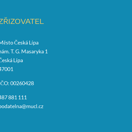
ZŘIZOVATEL
Město Česká Lípa
nám. T. G. Masaryka 1
Česká Lípa
47001
IČO: 00260428
487 881 111
podatelna@mucl.cz