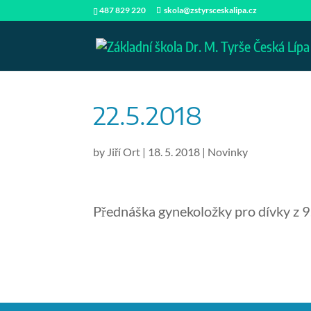
487 829 220
skola@zstyrsceskalipa.cz
22.5.2018
by
Jiří Ort
|
18. 5. 2018
|
Novinky
Přednáška gynekoložky pro dívky z 9.t