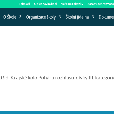
Bakaláři
Objednávka jídel
Veřejné zakázky
Zásady ochrany oso
O Škole
Organizace školy
Školní jídelna
Dokume
říd. Krajské kolo Poháru rozhlasu-dívky III. kategori