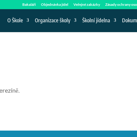
Bakaláři
Objednávka jídel
Veřejné zakázky
Zásady ochrany oso
O Škole
Organizace školy
Školní jídelna
Dokum
erezíně.