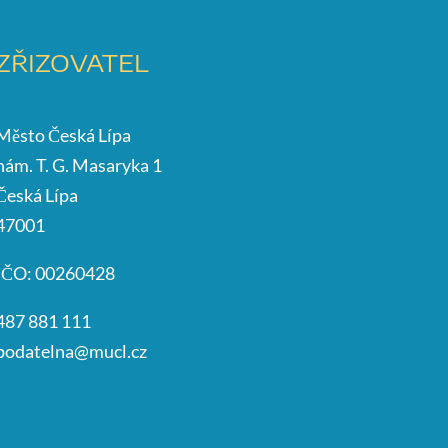
ZŘIZOVATEL
Město Česká Lípa
nám. T. G. Masaryka 1
Česká Lípa
47001
IČO: 00260428
487 881 111
podatelna@mucl.cz