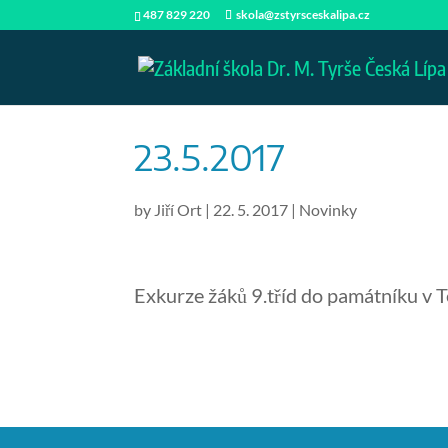
487 829 220
skola@zstyrsceskalipa.cz
23.5.2017
by
Jiří Ort
|
22. 5. 2017
|
Novinky
Exkurze žáků 9.tříd do památníku v T