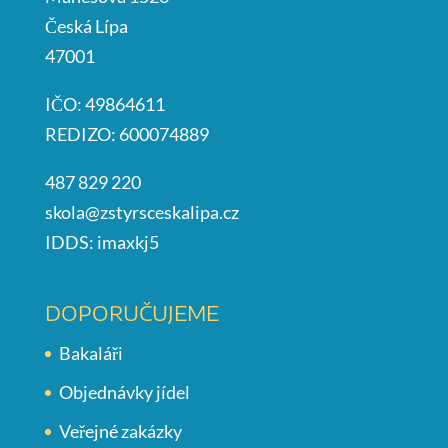
Česká Lípa
47001
IČO: 49864611
REDIZO: 600074889
487 829 220
skola@zstyrsceskalipa.cz
IDDS: imaxkj5
DOPORUČUJEME
Bakaláři
Objednávky jídel
Veřejné zakázky