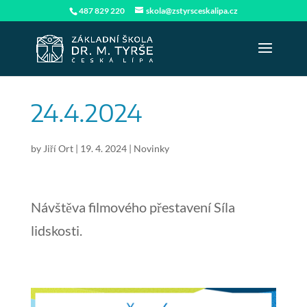
487 829 220
skola@zstyrsceskalipa.cz
24.4.2024
by
Jiří Ort
|
19. 4. 2024
|
Novinky
Návštěva filmového přestavení Síla
lidskosti.