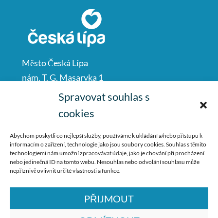
Město Česká Lípa
nám. T. G. Masaryka 1
Česká Lípa
Spravovat souhlas s
47001
cookies
IČO: 00260428
Abychom poskytli co nejlepší služby, používáme k ukládání a/nebo přístupu k
informacím o zařízení, technologie jako jsou soubory cookies. Souhlas s těmito
487 881 111
technologiemi nám umožní zpracovávat údaje, jako je chování při procházení
nebo jedinečná ID na tomto webu. Nesouhlas nebo odvolání souhlasu může
podatelna@mucl.cz
nepříznivě ovlivnit určité vlastnosti a funkce.
PŘIJMOUT