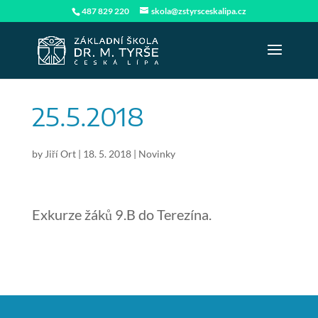
487 829 220
skola@zstyrsceskalipa.cz
25.5.2018
by
Jiří Ort
|
18. 5. 2018
|
Novinky
Exkurze žáků 9.B do Terezína.