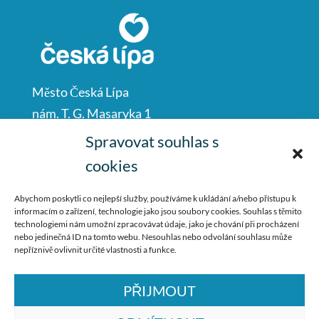
Město Česká Lípa
nám. T. G. Masaryka 1
Česká Lípa
Spravovat souhlas s
47001
cookies
IČO: 00260428
Abychom poskytli co nejlepší služby, používáme k ukládání a/nebo přístupu k
informacím o zařízení, technologie jako jsou soubory cookies. Souhlas s těmito
487 881 111
technologiemi nám umožní zpracovávat údaje, jako je chování při procházení
nebo jedinečná ID na tomto webu. Nesouhlas nebo odvolání souhlasu může
podatelna@mucl.cz
nepříznivě ovlivnit určité vlastnosti a funkce.
PŘIJMOUT