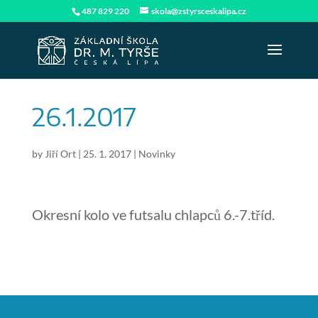
487 829 220
skola@zstyrsceskalipa.cz
26.1.2017
by
Jiří Ort
|
25. 1. 2017
|
Novinky
Okresní kolo ve futsalu chlapců 6.-7.tříd.