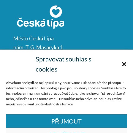
Město Česká Lípa
nám. T. G. Masaryka 1
Česká Lípa
Spravovat souhlas s
47001
cookies
IČO: 00260428
Abychom poskytli co nejlepší služby, používáme k ukládání a/nebo přístupu k
informacím o zařízení, technologie jako jsou soubory cookies. Souhlas s těmito
487 881 111
technologiemi nám umožní zpracovávat údaje, jako je chování při procházení
nebo jedinečná ID na tomto webu. Nesouhlas nebo odvolání souhlasu může
podatelna@mucl.cz
nepříznivě ovlivnit určité vlastnosti a funkce.
PŘIJMOUT