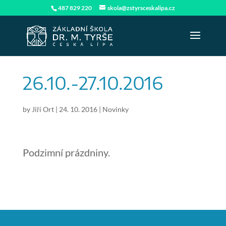
487 829 220
skola@zstyrsceskalipa.cz
26.10.-27.10.2016
by
Jiří Ort
|
24. 10. 2016
|
Novinky
Podzimní prázdniny.