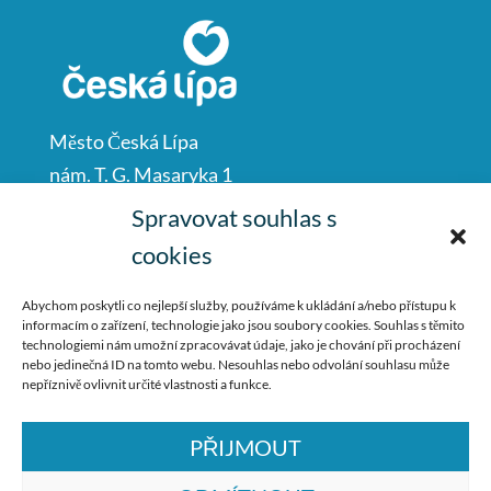
Město Česká Lípa
nám. T. G. Masaryka 1
Česká Lípa
Spravovat souhlas s
47001
cookies
IČO: 00260428
Abychom poskytli co nejlepší služby, používáme k ukládání a/nebo přístupu k
informacím o zařízení, technologie jako jsou soubory cookies. Souhlas s těmito
487 881 111
technologiemi nám umožní zpracovávat údaje, jako je chování při procházení
nebo jedinečná ID na tomto webu. Nesouhlas nebo odvolání souhlasu může
podatelna@mucl.cz
nepříznivě ovlivnit určité vlastnosti a funkce.
PŘIJMOUT