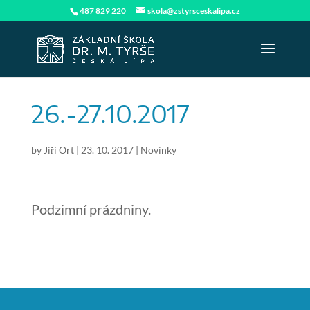
487 829 220
skola@zstyrsceskalipa.cz
26.-27.10.2017
by
Jiří Ort
|
23. 10. 2017
|
Novinky
Podzimní prázdniny.