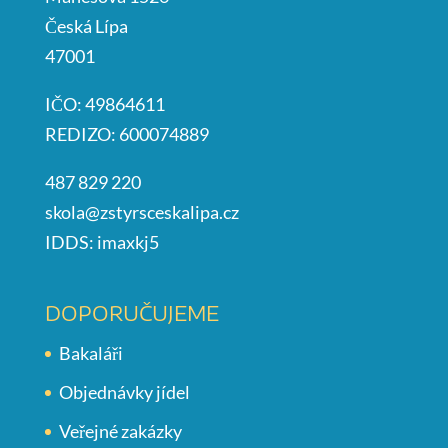
Česká Lípa
47001
IČO: 49864611
REDIZO: 600074889
487 829 220
skola@zstyrsceskalipa.cz
IDDS: imaxkj5
DOPORUČUJEME
Bakaláři
Objednávky jídel
Veřejné zakázky