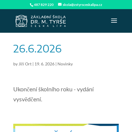
487 829 220
skola@zstyrsceskalipa.cz
26.6.2026
by
Jiří Ort
|
19. 6. 2026
|
Novinky
Ukončení školního roku - vydání
vysvědčení.