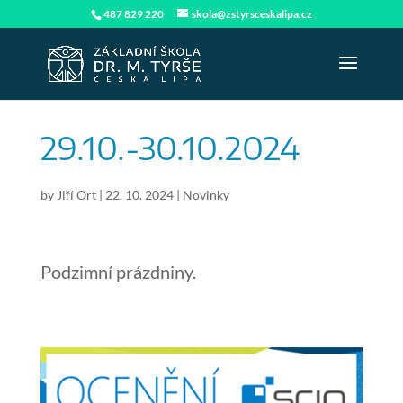
487 829 220
skola@zstyrsceskalipa.cz
29.10.-30.10.2024
by
Jiří Ort
|
22. 10. 2024
|
Novinky
Podzimní prázdniny.