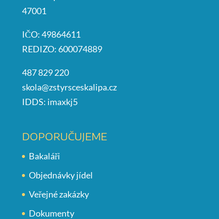
47001
IČO: 49864611
REDIZO: 600074889
487 829 220
skola@zstyrsceskalipa.cz
IDDS: imaxkj5
DOPORUČUJEME
Bakaláři
Objednávky jídel
Veřejné zakázky
Dokumenty