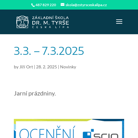
487 829 220
skola@zstyrsceskalipa.cz
3.3. – 7.3.2025
by
Jiří Ort
|
28. 2. 2025
|
Novinky
Jarní prázdniny.