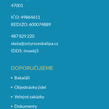
47001
IČO: 49864611
REDIZO: 600074889
487 829 220
skola@zstyrsceskalipa.cz
IDDS: imaxkj5
DOPORUČUJEME
Bakaláři
Objednávky jídel
Veřejné zakázky
Dokumenty