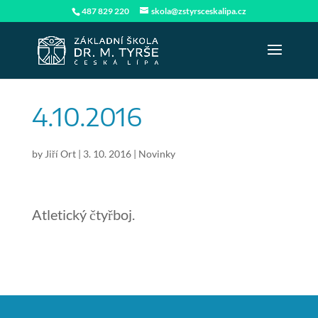
487 829 220
skola@zstyrsceskalipa.cz
4.10.2016
by
Jiří Ort
|
3. 10. 2016
|
Novinky
Atletický čtyřboj.