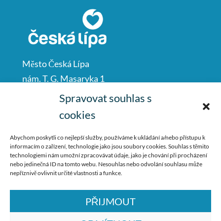
Město Česká Lípa
nám. T. G. Masaryka 1
Česká Lípa
Spravovat souhlas s
47001
cookies
IČO: 00260428
Abychom poskytli co nejlepší služby, používáme k ukládání a/nebo přístupu k
informacím o zařízení, technologie jako jsou soubory cookies. Souhlas s těmito
487 881 111
technologiemi nám umožní zpracovávat údaje, jako je chování při procházení
nebo jedinečná ID na tomto webu. Nesouhlas nebo odvolání souhlasu může
podatelna@mucl.cz
nepříznivě ovlivnit určité vlastnosti a funkce.
PŘIJMOUT