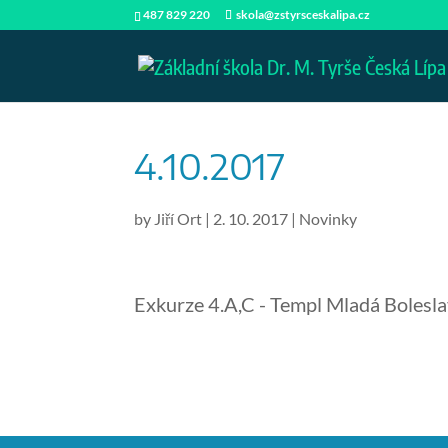
487 829 220
skola@zstyrsceskalipa.cz
4.10.2017
by
Jiří Ort
|
2. 10. 2017
|
Novinky
Exkurze 4.A,C - Templ Mladá Bolesla