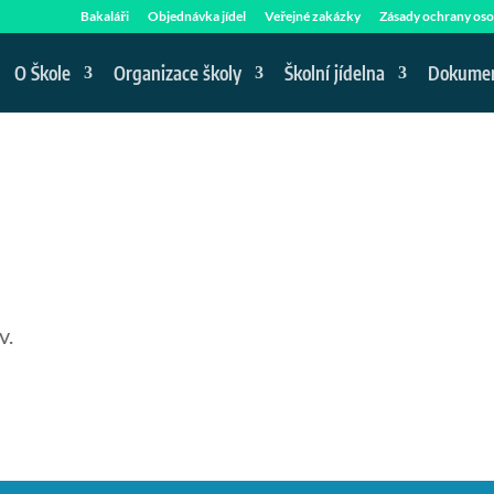
Bakaláři
Objednávka jídel
Veřejné zakázky
Zásady ochrany oso
O Škole
Organizace školy
Školní jídelna
Dokume
v.