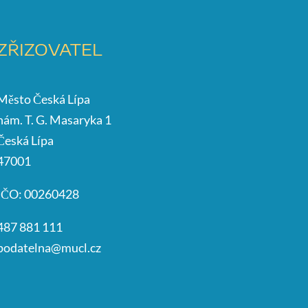
ZŘIZOVATEL
Město Česká Lípa
nám. T. G. Masaryka 1
Česká Lípa
47001
IČO: 00260428
487 881 111
podatelna@mucl.cz