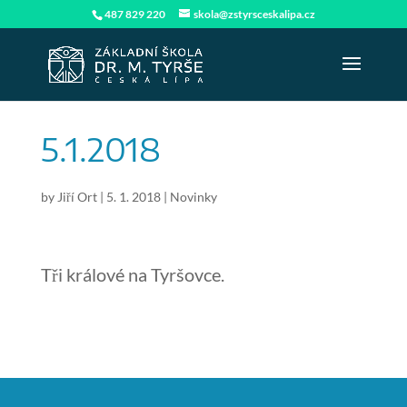
487 829 220
skola@zstyrsceskalipa.cz
5.1.2018
by
Jiří Ort
|
5. 1. 2018
|
Novinky
Tři králové na Tyršovce.