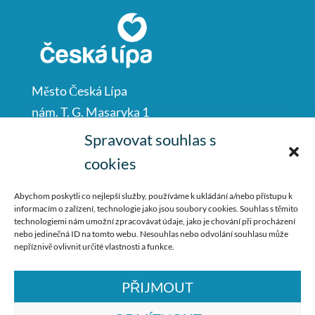
Město Česká Lípa
nám. T. G. Masaryka 1
Česká Lípa
Spravovat souhlas s
47001
cookies
IČO: 00260428
Abychom poskytli co nejlepší služby, používáme k ukládání a/nebo přístupu k
informacím o zařízení, technologie jako jsou soubory cookies. Souhlas s těmito
487 881 111
technologiemi nám umožní zpracovávat údaje, jako je chování při procházení
nebo jedinečná ID na tomto webu. Nesouhlas nebo odvolání souhlasu může
podatelna@mucl.cz
nepříznivě ovlivnit určité vlastnosti a funkce.
PŘIJMOUT