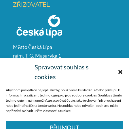
ZŘIZOVATEL
Město Česká Lípa
nám. T. G. Masaryka 1
Česká Lípa
Spravovat souhlas s
47001
cookies
IČO: 00260428
Abychom poskytli co nejlepší služby, používáme k ukládání a/nebo přístupu k
informacím o zařízení, technologie jako jsou soubory cookies. Souhlas s těmito
487 881 111
technologiemi nám umožní zpracovávat údaje, jako je chování při procházení
nebo jedinečná ID na tomto webu. Nesouhlas nebo odvolání souhlasu může
podatelna@mucl.cz
nepříznivě ovlivnit určité vlastnosti a funkce.
PŘIJMOUT