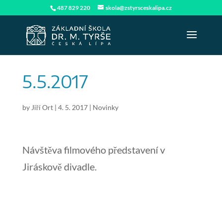
487 829 220
skola@zstyrsceskalipa.cz
5.5.2017
by
Jiří Ort
|
4. 5. 2017
|
Novinky
Návštěva filmového představení v
Jiráskově divadle.