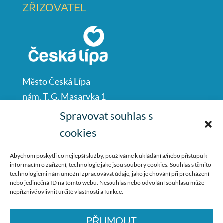
ZŘIZOVATEL
Město Česká Lípa
nám. T. G. Masaryka 1
Česká Lípa
Spravovat souhlas s
47001
cookies
IČO: 00260428
Abychom poskytli co nejlepší služby, používáme k ukládání a/nebo přístupu k
informacím o zařízení, technologie jako jsou soubory cookies. Souhlas s těmito
487 881 111
technologiemi nám umožní zpracovávat údaje, jako je chování při procházení
nebo jedinečná ID na tomto webu. Nesouhlas nebo odvolání souhlasu může
podatelna@mucl.cz
nepříznivě ovlivnit určité vlastnosti a funkce.
PŘIJMOUT