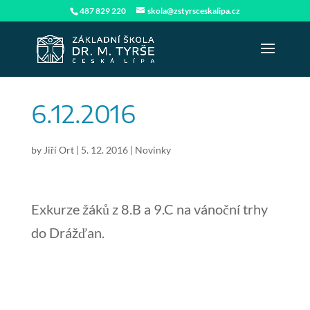
487 829 220
skola@zstyrsceskalipa.cz
6.12.2016
by
Jiří Ort
|
5. 12. 2016
|
Novinky
Exkurze žáků z 8.B a 9.C na vánoční trhy
do Drážďan.