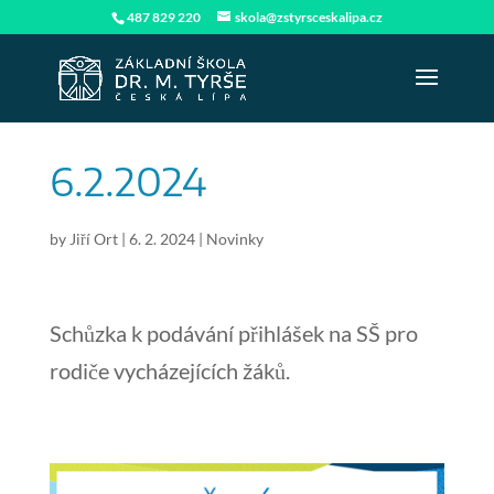
487 829 220
skola@zstyrsceskalipa.cz
6.2.2024
by
Jiří Ort
|
6. 2. 2024
|
Novinky
Schůzka k podávání přihlášek na SŠ pro
rodiče vycházejících žáků.