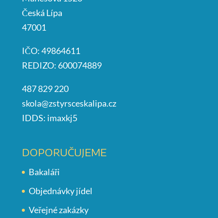
Česká Lípa
47001
IČO: 49864611
REDIZO: 600074889
487 829 220
skola@zstyrsceskalipa.cz
IDDS: imaxkj5
DOPORUČUJEME
Bakaláři
Objednávky jídel
Veřejné zakázky