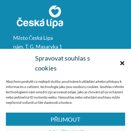
Město Česká Lípa
nám. T. G. Masaryka 1
Česká Lípa
Spravovat souhlas s
47001
cookies
IČO: 00260428
Abychom poskytli co nejlepší služby, používáme k ukládání a/nebo přístupu k
informacím o zařízení, technologie jako jsou soubory cookies. Souhlas s těmito
487 881 111
technologiemi nám umožní zpracovávat údaje, jako je chování při procházení
nebo jedinečná ID na tomto webu. Nesouhlas nebo odvolání souhlasu může
podatelna@mucl.cz
nepříznivě ovlivnit určité vlastnosti a funkce.
PŘIJMOUT