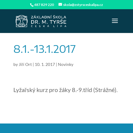
487 829 220
skola@zstyrsceskalipa.cz
8.1.-13.1.2017
by
Jiří Ort
|
10. 1. 2017
|
Novinky
Lyžařský kurz pro žáky 8.-9.tříd (Strážné).