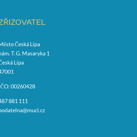
ZŘIZOVATEL
Město Česká Lípa
nám. T. G. Masaryka 1
Česká Lípa
47001
IČO: 00260428
487 881 111
podatelna@mucl.cz