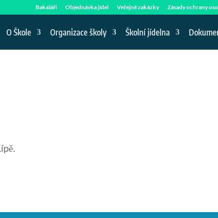
Bakaláři
Objednávka jídel
Veřejné zakázky
Zásady ochrany oso
O Škole
Organizace školy
Školní jídelna
Dokume
ípě.