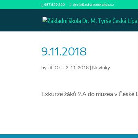
487 829 220
skola@zstyrsceskalipa.cz
9.11.2018
by
Jiří Ort
|
2. 11. 2018
|
Novinky
Exkurze žáků 9.A do muzea v České L