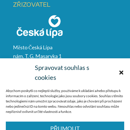
ZŘIZOVATEL
Město Česká Lípa
nám. T. G. Masaryka 1
Česká Lípa
Spravovat souhlas s
47001
cookies
IČO: 00260428
Abychom poskytli co nejlepší služby, používáme k ukládání a/nebo přístupu k
informacím o zařízení, technologie jako jsou soubory cookies. Souhlas s těmito
487 881 111
technologiemi nám umožní zpracovávat údaje, jako je chování při procházení
nebo jedinečná ID na tomto webu. Nesouhlas nebo odvolání souhlasu může
podatelna@mucl.cz
nepříznivě ovlivnit určité vlastnosti a funkce.
PŘIJMOUT