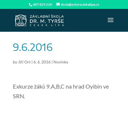
487 829 220
skola@zstyrsceskalipa.cz
9.6.2016
by
Jiří Ort
|
6. 6. 2016
|
Novinky
Exkurze žáků 9.A,B,C na hrad Oyibin ve
SRN.