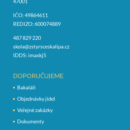
47001
IČO: 49864611
REDIZO: 600074889
487 829 220
skola@zstyrsceskalipa.cz
IDDS: imaxkj5
DOPORUČUJEME
Bakaláři
Objednávky jídel
Veřejné zakázky
Dokumenty