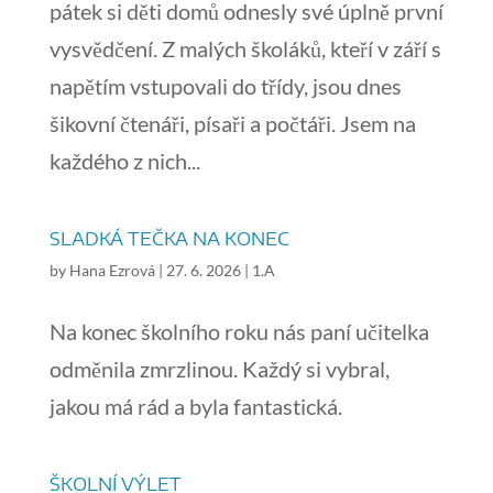
pátek si děti domů odnesly své úplně první
vysvědčení. Z malých školáků, kteří v září s
napětím vstupovali do třídy, jsou dnes
šikovní čtenáři, písaři a počtáři. Jsem na
každého z nich...
SLADKÁ TEČKA NA KONEC
by
Hana Ezrová
|
27. 6. 2026
|
1.A
Na konec školního roku nás paní učitelka
odměnila zmrzlinou. Každý si vybral,
jakou má rád a byla fantastická.
ŠKOLNÍ VÝLET