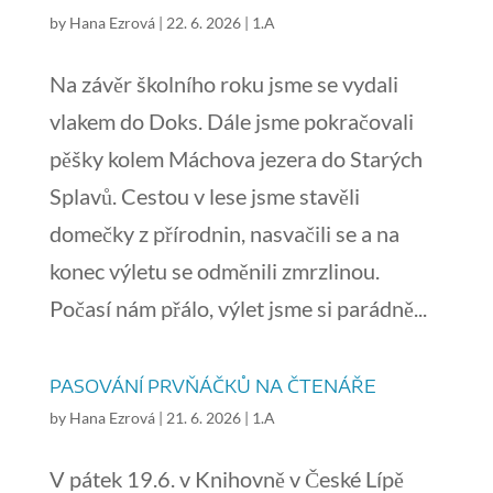
by
Hana Ezrová
|
22. 6. 2026
|
1.A
Na závěr školního roku jsme se vydali
vlakem do Doks. Dále jsme pokračovali
pěšky kolem Máchova jezera do Starých
Splavů. Cestou v lese jsme stavěli
domečky z přírodnin, nasvačili se a na
konec výletu se odměnili zmrzlinou.
Počasí nám přálo, výlet jsme si parádně...
PASOVÁNÍ PRVŇÁČKŮ NA ČTENÁŘE
by
Hana Ezrová
|
21. 6. 2026
|
1.A
V pátek 19.6. v Knihovně v České Lípě