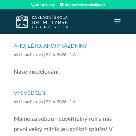
487 829 220
skola@zstyrsceskalipa.cz
AHOJ LÉTO, AHOJ PRÁZDNINY
by
Hana Ezrová
|
27. 6. 2026
|
1.A
Naše modelování.
VYSVĚDČENÍ
by
Hana Ezrová
|
27. 6. 2026
|
1.A
Máme za sebou neuvěřitelný rok a náš
první velký milník je úspěšně splněn! V