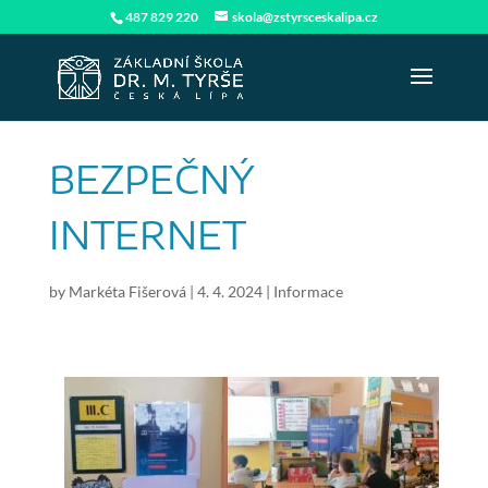
487 829 220
skola@zstyrsceskalipa.cz
BEZPEČNÝ
INTERNET
by
Markéta Fišerová
|
4. 4. 2024
|
Informace