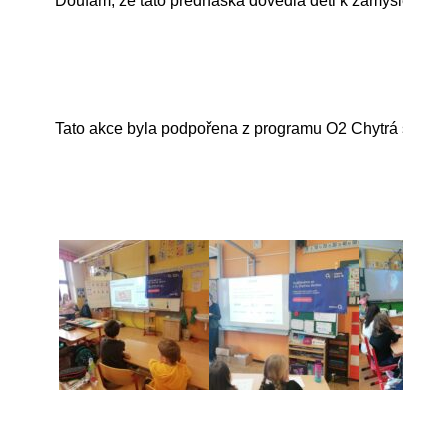
Doufám, že tato přednáška dovedla děti k zamyšlení nad
Tato akce byla podpořena z programu O2 Chytrá škola.