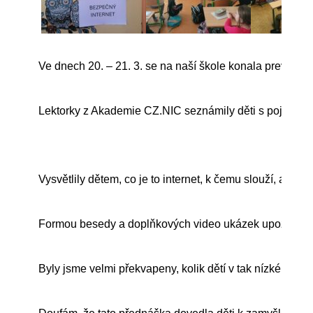
Ve dnech 20. – 21. 3. se na naší škole konala preventivní
Lektorky z Akademie CZ.NIC seznámily děti s pojmem B
Vysvětlily dětem, co je to internet, k čemu slouží, a jak
Formou besedy a doplňkových video ukázek upozornily na 
Byly jsme velmi překvapeny, kolik dětí v tak nízkém věku