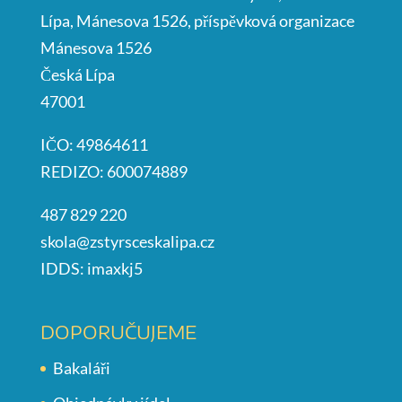
Lípa, Mánesova 1526, příspěvková organizace
Mánesova 1526
Česká Lípa
47001
IČO: 49864611
REDIZO: 600074889
487 829 220
skola@zstyrsceskalipa.cz
IDDS: imaxkj5
DOPORUČUJEME
Bakaláři